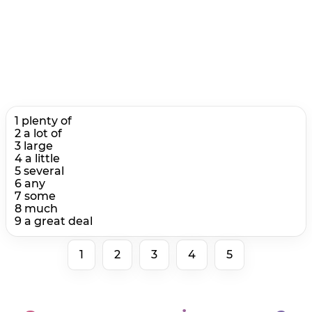
1 plenty of
2 a lot of
3 large
4 a little
5 several
6 any
7 some
8 much
9 a great deal
1
2
3
4
5