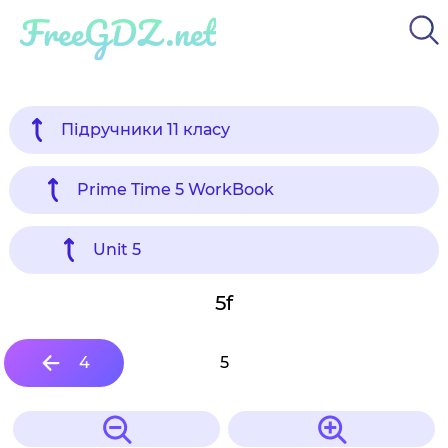
FreeGDZ.net
Підручники 11 класу
Prime Time 5 WorkBook
Unit 5
5f
4
5