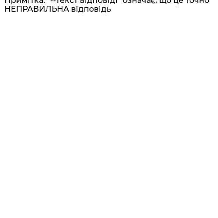
Примітка: "--текст відповіді" означає, що це точно
НЕПРАВИЛЬНА відповідь