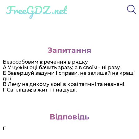
FreeGDZ.net
Запитання
Безособовим є речення в рядку
А У чужім оці бачить зразу, а в своїм - ні разу.
Б Завершуй задуми і справи, не залишай на кращі
дні.
В Лечу на дикому коні в краї таємні та незнані.
Г Світлішає в житті і на душі.
Відповідь
Г