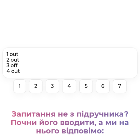
1 out
2 out
3 off
4 out
1
2
3
4
5
6
7
Запитання не з підручника?
Почни його вводити, а ми на
нього відповімо: