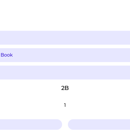
 Book
2B
1