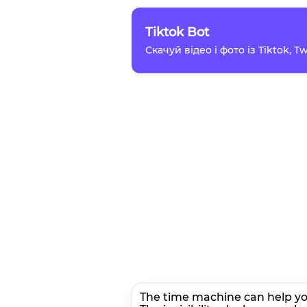
Tiktok Bot
Скачуй відео і фото із Tiktok, 
The time machine can help yo