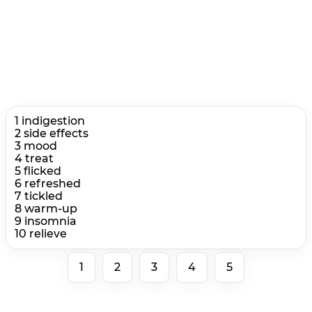
1 indigestion
2 side effects
3 mood
4 treat
5 flicked
6 refreshed
7 tickled
8 warm-up
9 insomnia
10 relieve
1
2
3
4
5