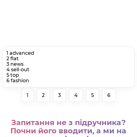
1 advanced
2 flat
3 news
4 sell-out
5 top
6 fashion
1
2
3
4
5
6
Запитання не з підручника?
Почни його вводити, а ми на