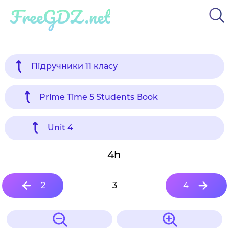
FreeGDZ.net
Підручники 11 класу
Prime Time 5 Students Book
Unit 4
4h
2
3
4