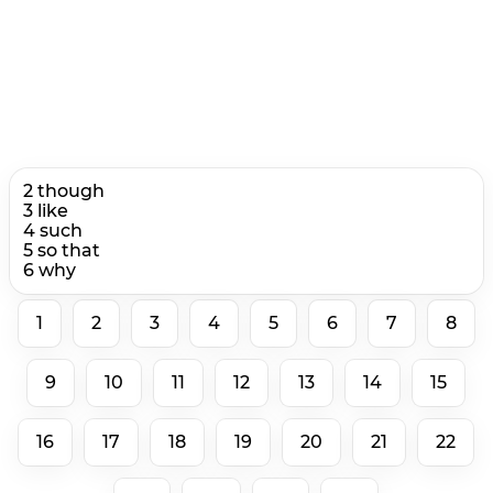
2 though
3 like
4 such
5 so that
6 why
1
2
3
4
5
6
7
8
9
10
11
12
13
14
15
16
17
18
19
20
21
22