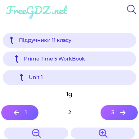
FreeGDZ.net
Підручники 11 класу
Prime Time 5 WorkBook
Unit 1
1g
1
2
3