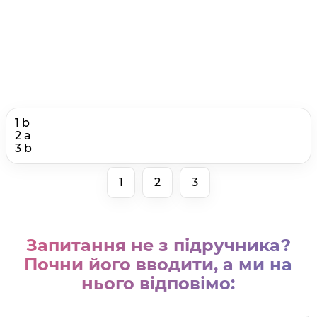
1 b
2 a
3 b
1
2
3
Запитання не з підручника?
Почни його вводити, а ми на
нього відповімо: