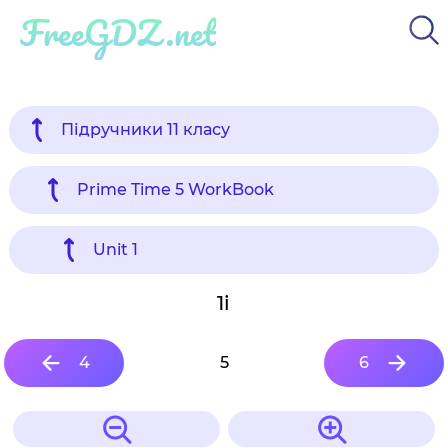
FreeGDZ.net
Підручники 11 класу
Prime Time 5 WorkBook
Unit 1
1i
4
5
6