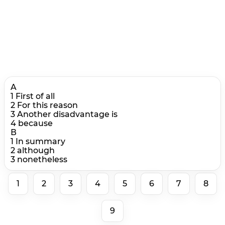
A
1 First of all
2 For this reason
3 Another disadvantage is
4 because
В
1 In summary
2 although
3 nonetheless
1
2
3
4
5
6
7
8
9