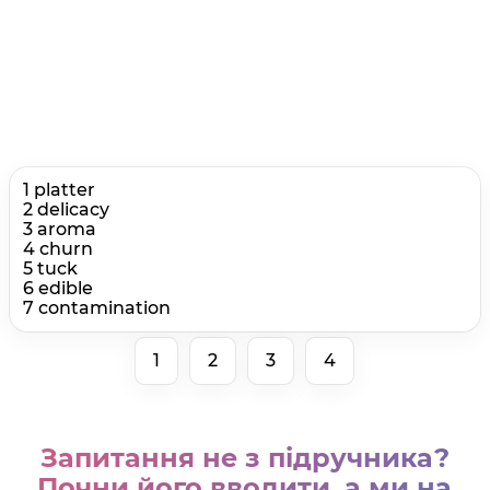
1 platter
2 delicacy
3 aroma
4 churn
5 tuck
6 edible
7 contamination
1
2
3
4
Запитання не з підручника?
Почни його вводити, а ми на