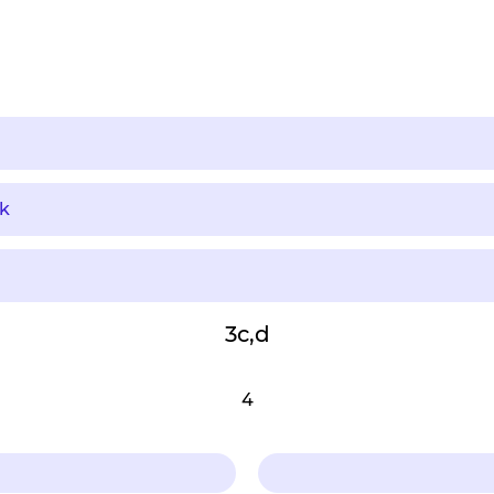
k
3c,d
4