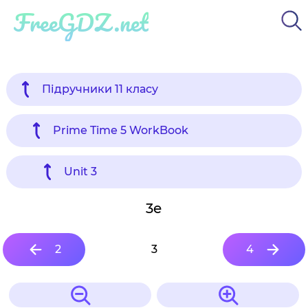
FreeGDZ.net
Підручники 11 класу
Prime Time 5 WorkBook
Unit 3
3e
2
3
4