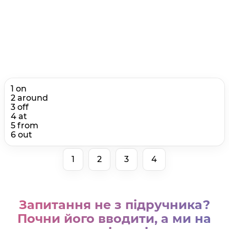
1 on
2 around
3 off
4 at
5 from
6 out
1
2
3
4
Запитання не з підручника?
Почни його вводити, а ми на