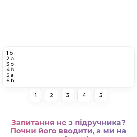
1 b
2 b
3 b
4 b
5 a
6 b
1
2
3
4
5
Запитання не з підручника?
Почни його вводити, а ми на