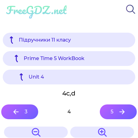
FreeGDZ.net
Підручники 11 класу
Prime Time 5 WorkBook
Unit 4
4c,d
3
4
5