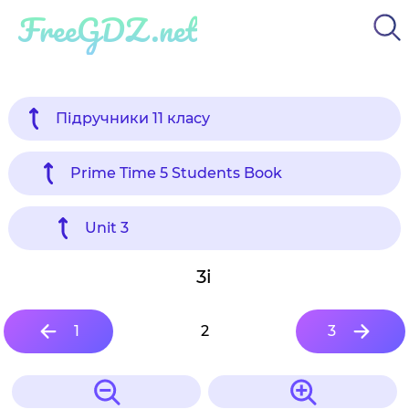
FreeGDZ.net
Підручники 11 класу
Prime Time 5 Students Book
Unit 3
3i
1
2
3