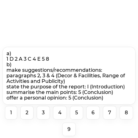
a)
1 D 2 A 3 C 4 E 5 8
b)
make suggestions/recommendations:
paragraphs 2, 3 & 4 (Decor & Facilities, Range of
Activities and Publicity)
state the purpose of the report: I (Introduction)
summarise the main points: 5 (Conclusion)
offer a personal opinion: 5 (Conclusion)
1
2
3
4
5
6
7
8
9