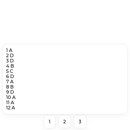
1 A
2 D
3 D
4 B
5 C
6 D
7 A
8 B
9 D
10 A
11 A
12 A
1
2
3