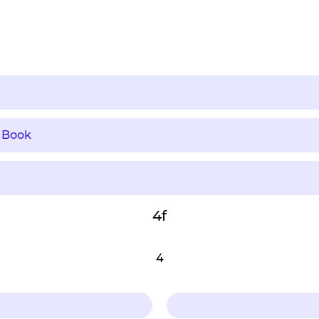
 Book
4f
4