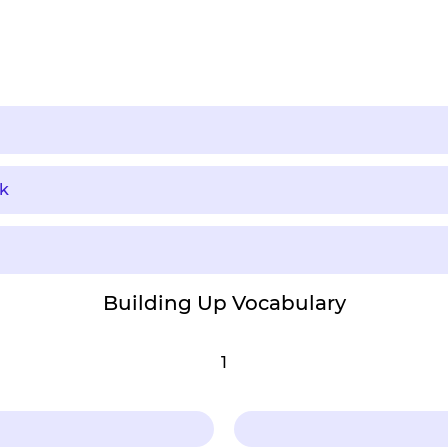
k
Building Up Vocabulary
1