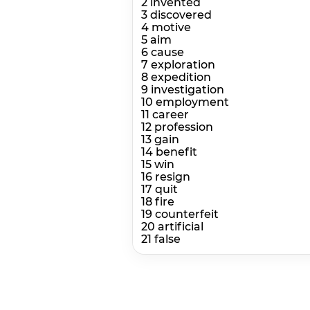
2 invented
3 discovered
4 motive
5 aim
6 cause
7 exploration
8 expedition
9 investigation
10 employment
11 career
12 profession
13 gain
14 benefit
15 win
16 resign
17 quit
18 fire
19 counterfeit
20 artificial
21 false