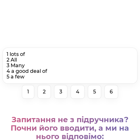
1 lots of
2 All
3 Many
4 a good deal of
5 a few
1
2
3
4
5
6
Запитання не з підручника?
Почни його вводити, а ми на
нього відповімо: