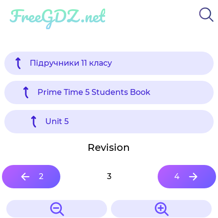
FreeGDZ.net
Підручники 11 класу
Prime Time 5 Students Book
Unit 5
Revision
2
3
4