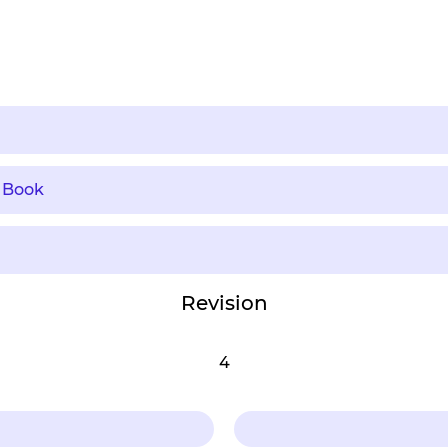
 Book
Revision
4