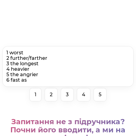
1 worst
2 further/farther
3 the longest
4 heavier
5 the angrier
6 fast as
1
2
3
4
5
Запитання не з підручника?
Почни його вводити, а ми на