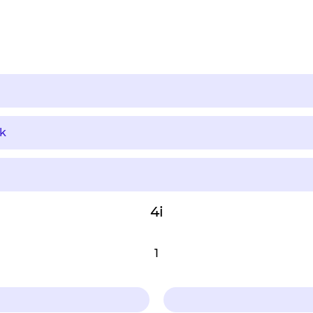
k
4i
1