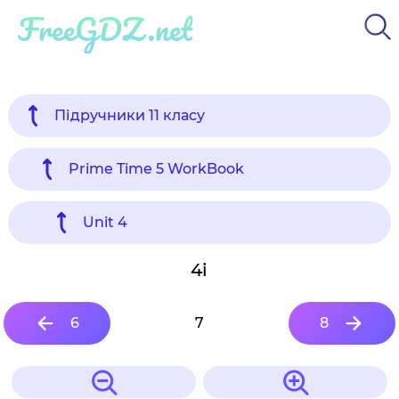
FreeGDZ.net
Підручники 11 класу
Prime Time 5 WorkBook
Unit 4
4i
6
7
8