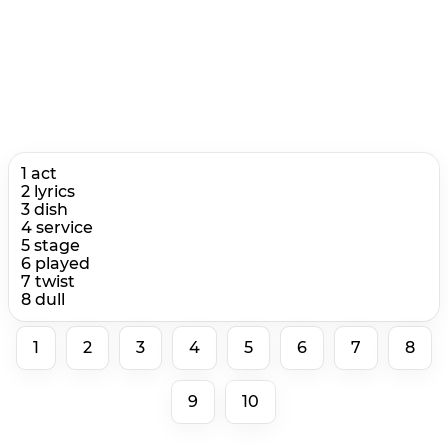
1 act
2 lyrics
3 dish
4 service
5 stage
6 played
7 twist
8 dull
1
2
3
4
5
6
7
8
9
10